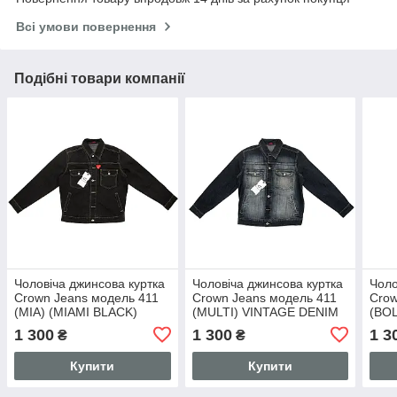
Всі умови повернення
Подібні товари компанії
Чоловіча джинсова куртка
Чоловіча джинсова куртка
Чоло
Crown Jeans модель 411
Crown Jeans модель 411
Crow
(MIA) (MIAMI BLACK)
(MULTI) VINTAGE DENIM
(BO
VINTAGE DENIM
COLLECTION
1 300
1 300
1 3
₴
₴
COLLECTION
Купити
Купити