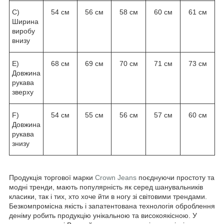
C)
54 см
56 см
58 см
60 см
61 см
Ширина
виробу
внизу
E)
68 см
69 см
70 см
71 см
73 см
Довжина
рукава
зверху
F)
54 см
55 см
56 см
57 см
60 см
Довжина
рукава
знизу
Продукція торгової марки
Crown Jeans
поєднуючи простоту та
модні тренди, мають популярність як серед шанувальників
класики, так і тих, хто хоче йти в ногу зі світовими трендами.
Безкомпромісна якість і запатентована технологія оброблення
деніму робить продукцію унікальною та високоякісною. У