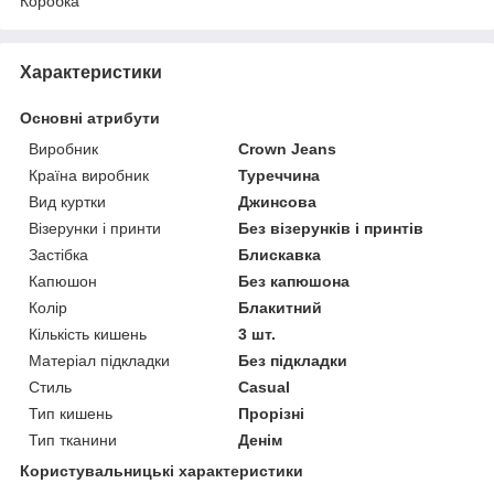
Коробка
Характеристики
Основні атрибути
Виробник
Crown Jeans
Країна виробник
Туреччина
Вид куртки
Джинсова
Візерунки і принти
Без візерунків і принтів
Застібка
Блискавка
Капюшон
Без капюшона
Колір
Блакитний
Кількість кишень
3 шт.
Матеріал підкладки
Без підкладки
Стиль
Casual
Тип кишень
Прорізні
Тип тканини
Денім
Користувальницькі характеристики