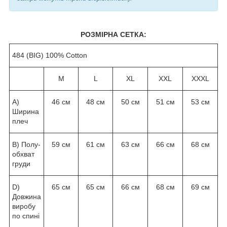
РОЗМІРНА СЕТКА:
484 (BIG) 100% Cotton
M
L
XL
XXL
XXXL
A)
46 см
48 см
50 см
51 см
53 см
Ширина
плеч
B) Полу-
59 см
61 см
63 см
66 см
68 см
обхват
груди
D)
65 см
65 см
66 см
68 см
69 см
Довжина
виробу
по спині