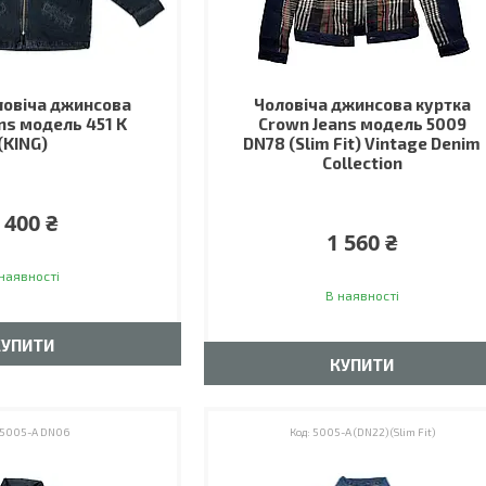
ловіча джинсова
Чоловіча джинсова куртка
ns модель 451 K
Crown Jeans модель 5009
(KING)
DN78 (Slim Fit) Vintage Denim
Collection
 400 ₴
1 560 ₴
наявності
В наявності
КУПИТИ
КУПИТИ
5005-А DN06
5005-A (DN22) (Slim Fit)