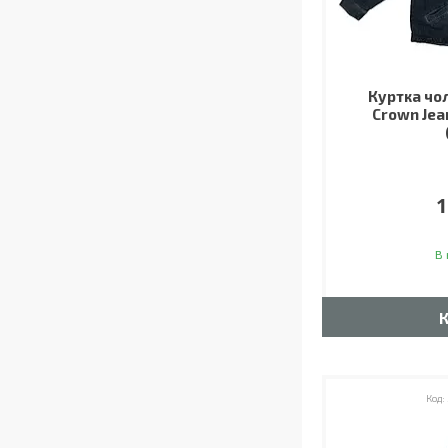
Куртка чо
Crown Jea
1
В 