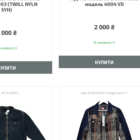
03 (TWILL NYLN
модель 4004 VD
SYH)
2 000 ₴
 000 ₴
В наявності
наявності
КУПИТИ
КУПИТИ
451 K (KING)
5009 DN78 Vintage Denim C