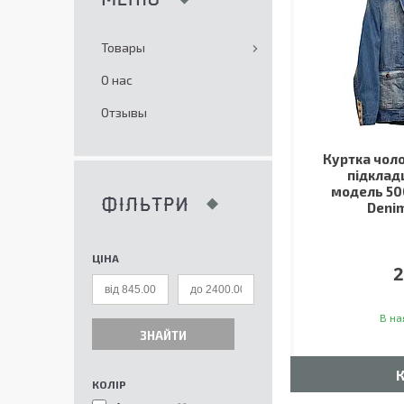
Товары
О нас
Отзывы
Куртка чоло
підклад
модель 50
ФІЛЬТРИ
Denim
ЦІНА
2
В на
ЗНАЙТИ
КОЛІР