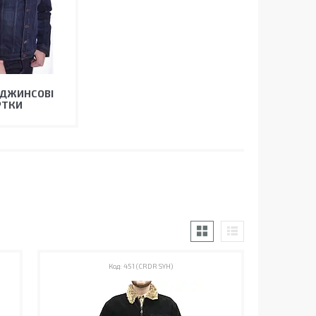
 ДЖИНСОВІ
РТКИ
451 (CRDR SYH)