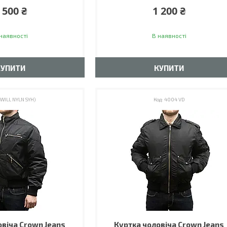
 500 ₴
1 200 ₴
наявності
В наявності
КУПИТИ
КУПИТИ
TWILL NYLN SYH)
4004 VD
овіча Crown Jeans
Куртка чоловіча Crown Jeans