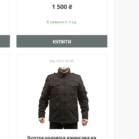
1 500 ₴
В наявності 3 од.
КУПИТИ
4002 VD BR
Куртка чоловіча джинсова на