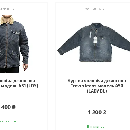
451 (LDY)
450 (LADY BL)
ловіча джинсова
Куртка чоловіча джинсова
 модель 451 (LDY)
Crown Jeans модель 450
(LADY BL)
 400 ₴
1 200 ₴
наявності
В наявності