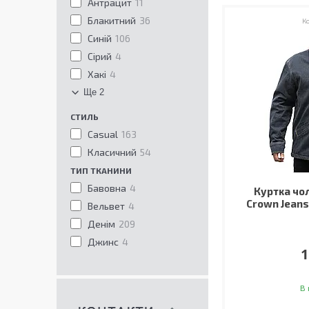
Антрацит
11
Блакитний
36
Синій
106
Сірий
4
Хакі
4
Ще 2
СТИЛЬ
Casual
163
Класичний
54
ТИП ТКАНИНИ
Бавовна
4
Куртка чо
Crown Jeans
Вельвет
4
Денім
209
Джинс
4
1
В 