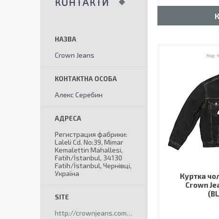
КОНТАКТИ
Crown Jeans
4
Алекс Серебин
Регистрация фабрики:
Laleli Cd. No:39, Mimar
Kemalettin Mahallesi,
Fatih/İstanbul, 34130
Fatih/İstanbul, Чернівці,
Україна
Куртка чо
Crown Je
(B
http://crownjeans.com.ua