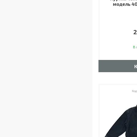
модель 40
2
В 