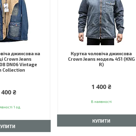
віча джинсова на
Куртка чоловіча джинсова
ці Crown Jeans
Crown Jeans модель 451 (KNG
08 DN06 Vintage
R)
 Collection
1 400 ₴
 400 ₴
В наявності
явності 1 од.
КУПИТИ
КУПИТИ