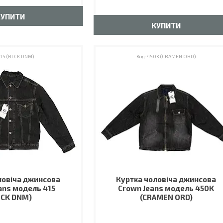
КУПИТИ
КУПИТИ
15 (BLCK DNM)
450K (CRAMEN ORD)
ловіча джинсова
Куртка чоловіча джинсова
ans модель 415
Crown Jeans модель 450K
LCK DNM)
(CRAMEN ORD)