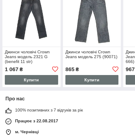
Джинси чоловічі Crown
Джинси чоловічі Crown
Джин
Jeans модель 2321 G
Jeans модель 275 (90071)
Jean
(benefit 11 str)
666)
1 067
865
967
₴
₴
Купити
Купити
Про нас
100% позитивних з 7 відгуків за рік
Працює з 22.08.2017
м. Чернівці