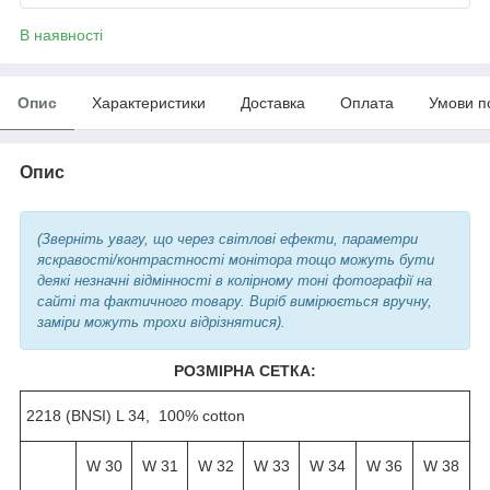
В наявності
Опис
Характеристики
Доставка
Оплата
Умови п
Опис
(Зверніть увагу, що через світлові ефекти, параметри
яскравості/контрастності монітора тощо можуть бути
деякі незначні відмінності в колірному тоні фотографії на
сайті та фактичного товару. Виріб вимірюється вручну,
заміри можуть трохи відрізнятися).
РОЗМІРНА СЕТКА:
2218 (BNSI) L 34, 100% cotton
W 30
W 31
W 32
W 33
W 34
W 36
W 38