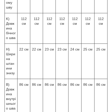
ому
шву
K)
112
112
112
112
112
112
112
Довж
см
см
см
см
см
см
см
ина
бічног
о шва
H)
22 см
22 см
23 см
23 см
24 см
25 см
25 см
Шири
на
штан
ини
знизу
B)
86 см
86 см
86 см
86 см
86 см
86 см
86 см
Довж
ина
внутрі
шньог
о шва