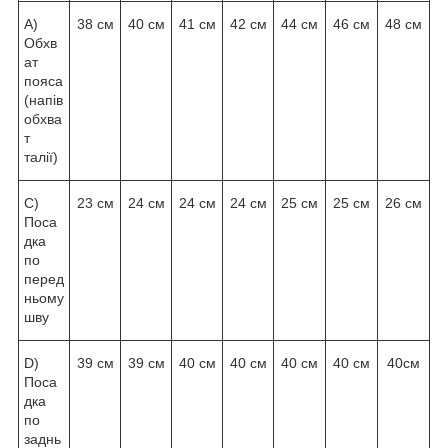
А)
38 см
40 см
41 см
42 см
44 см
46 см
48 см
Обхв
ат
пояса
(напів
обхва
т
талії)
С)
23 см
24 см
24 см
24 см
25 см
25 см
26 см
Поса
дка
по
перед
ньому
шву
D)
39 см
39 см
40 см
40 см
40 см
40 см
40см
Поса
дка
по
заднь