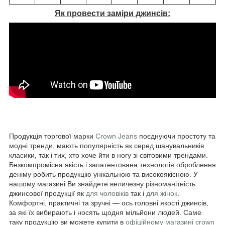
Як провести заміри джинсів:
Продукція торгової марки
Crown Jeans
поєднуючи простоту та
модні тренди, мають популярність як серед шанувальників
класики, так і тих, хто хоче йти в ногу зі світовими трендами.
Безкомпромісна якість і запатентована технологія оброблення
деніму робить продукцію унікальною та високоякісною. У
нашому магазині Ви знайдете величезну різноманітність
джинсової продукції як
для чоловіків
так і
для жінок
.
Комфортні, практичні та зручні — ось головні якості джинсів,
за які їх вибирають і носять щодня мільйони людей. Саме
таку продукцію ви можете купити в
офіційному магазині crown