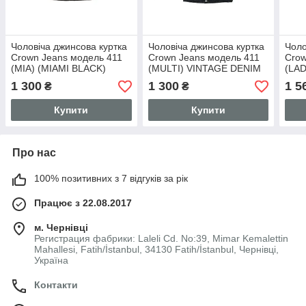
Чоловіча джинсова куртка
Чоловіча джинсова куртка
Чоло
Crown Jeans модель 411
Crown Jeans модель 411
Crow
(MIA) (MIAMI BLACK)
(MULTI) VINTAGE DENIM
(LA
VINTAGE DENIM
COLLECTION
COL
1 300
1 300
1 5
₴
₴
COLLECTION
Купити
Купити
Про нас
100% позитивних з 7 відгуків за рік
Працює з 22.08.2017
м. Чернівці
Регистрация фабрики: Laleli Cd. No:39, Mimar Kemalettin
Mahallesi, Fatih/İstanbul, 34130 Fatih/İstanbul, Чернівці,
Україна
Контакти