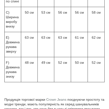
по спині
C)
50 см
53 см
56 см
56 см
58 см
Ширина
виробу
внизу
E)
63 см
63 см
63 см
61 см
62 см
Довжина
рукава
зверху
F)
48 см
49 см
52 см
50 см
52 см
Довжина
рукава
знизу
Продукція торгової марки
Crown Jeans
поєднуючи простоту та
модні тренди, мають популярність як серед шанувальників
класики, так і тих, хто хоче йти в ногу зі світовими трендами.