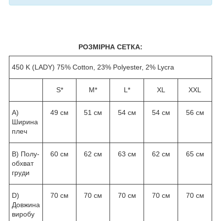
РОЗМІРНА СЕТКА:
450 K (LADY) 75% Cotton, 23% Polyester, 2% Lycra
S*
M*
L*
XL
XXL
A)
49 см
51 см
54 см
54 см
56 см
Ширина
плеч
B) Полу-
60 см
62 см
63 см
62 см
65 см
обхват
груди
D)
70 см
70 см
70 см
70 см
70 см
Довжина
виробу